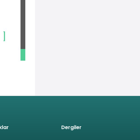
poru
klar
Dergiler