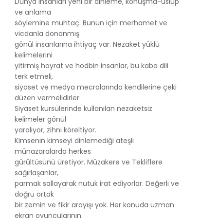
Dünya insanları yeni bir dinleme, konuşma-üslup
ve anlama
söylemine muhtaç. Bunun için merhamet ve
vicdanla donanmış
gönül insanlarına ihtiyaç var. Nezaket yüklü
kelimelerini
yitirmiş hoyrat ve hodbin insanlar, bu kaba dili
terk etmeli,
siyaset ve medya mecralarında kendilerine çeki
düzen vermelidirler.
Siyaset kürsülerinde kullanılan nezaketsiz
kelimeler gönül
yaralıyor, zihni köreltiyor.
Kimsenin kimseyi dinlemediği ateşli
münazaralarda herkes
gürültüsünü üretiyor. Müzakere ve Tekliflere
sağırlaşanlar,
parmak sallayarak nutuk irat ediyorlar. Değerli ve
doğru ortak
bir zemin ve fikir arayışı yok. Her konuda uzman
ekran oyuncularının