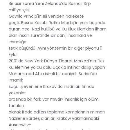
Bir asır sonra Yeni Zelanda’da Bosnalı Sırp
milliyetçisi
Gavrilo Princip'in eli yeniden harekete
geçti. Bosna Kasabı Ratko Mladiç’in yanı başında
duran neo-Nazi kulübü ve Ku Klux Klan’dan ilham
alan insan suretinde bir cani, insanlara ve
insanlığa
tetik düşürdü. Aynı yöntemin bir diğer piyonu 11
Eylül
2001’de New York Dünya Ticaret Merkezi’nin “İkiz
Kuleler”ine yolcu dolu uçakla intihar dalışı yapan
Muhammed Atta isimli bir caniydi. Suriye’de
insanlık
suçu işleyenlerle Krakov’da insanları fırında
yakanlar
arasında bir fark var mıydı? İnsanlık için ölüm
tarlaları
olarak ifade edilen toplama kamplarının mimarı
Nazilerle kardeş olanlar, Krakow yakınlarındaki
Auschwitz-