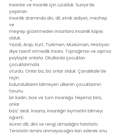
insanlar ve insanlık için üzüldük. Suriye’de
yaşanan
insanlık dramında din, dil, etnik aidiyet, mezhep
ve
meşrep gözetmeden insanlara insanlık kapısı
olduk.
Yezidi, Arap, Kürt, Türkmen, Müslüman, Hıristiyan
diye tasnif etmedik insanı. Toprağımızı ve aşımızı
paylaştık onlarla. Okullarda çocukları
çocuklarımızla
oturdu. Onlar biz, biz onlar olduk. Çanakkale’de
niçin
bulunduklarını bilmeyen ülkenin çocuklarının
torunu
bir kadın, bize ve tüm insanlığa 'Hepimiz biriz,
onlar
biziz' dedi. İnsana, insanlığın kıymetini bilmeyi
öğretti.
Acının dili, dini ve rengi olmadığını hatırlattı.
Teröristin ismini anmayacağını ilan ederek onu