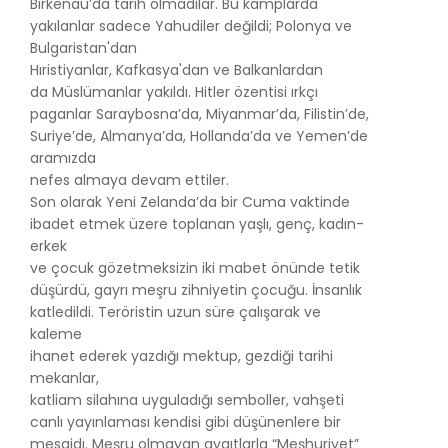
Birkenau’da tarih olmadılar. Bu kamplarda
yakılanlar sadece Yahudiler değildi; Polonya ve
Bulgaristan'dan
Hıristiyanlar, Kafkasya'dan ve Balkanlardan
da Müslümanlar yakıldı. Hitler özentisi ırkçı
paganlar Saraybosna’da, Miyanmar’da, Filistin’de,
Suriye’de, Almanya’da, Hollanda’da ve Yemen’de
aramızda
nefes almaya devam ettiler.
Son olarak Yeni Zelanda’da bir Cuma vaktinde
ibadet etmek üzere toplanan yaşlı, genç, kadın-
erkek
ve çocuk gözetmeksizin iki mabet önünde tetik
düşürdü, gayrı meşru zihniyetin çocuğu. İnsanlık
katledildi. Teröristin uzun süre çalışarak ve
kaleme
ihanet ederek yazdığı mektup, gezdiği tarihi
mekanlar,
katliam silahına uyguladığı semboller, vahşeti
canlı yayınlaması kendisi gibi düşünenlere bir
mesajdı. Meşru olmayan aygıtlarla “Meşhuriyet”