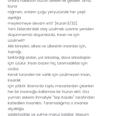
onlara hakikatin bütün delilleri ile geldiler: ama,
buna
rağmen, onların çoğu yeryüzünde her çeşit
aşırılığa
meyletmeye devam etti” [Kuran:5/32].
Yeni Zelanda’daki olay üzülmek üzerine yeniden
düşünmemizi düşündürdü. İnsan ne için
üzülmeli?
Aile bireyleri, ülkesi ve ülkesinin insanları için,
toprağı,
biriktirdiği anıları, yol arkadaşı, dava arkadaşları
için üzülür. İnsan bazen hiç tanımadıkları için
üzülür.
Kendi türünden bir varlık için üzülmeyen insan,
insanlık
için yitiktir. Bosna’da toplu mezarlardan çıkarılan
her bir insanoğlu kalbimize bir hüzün ekti. Göz
yuman askerin ihmaliyle "Sırp Kasabı" tarafından
katledilen insanlıktı. Tanımadığımız o insanlar
alçaklığa,
adaletsizliğe ve zulme maruz kaldılar. Masum