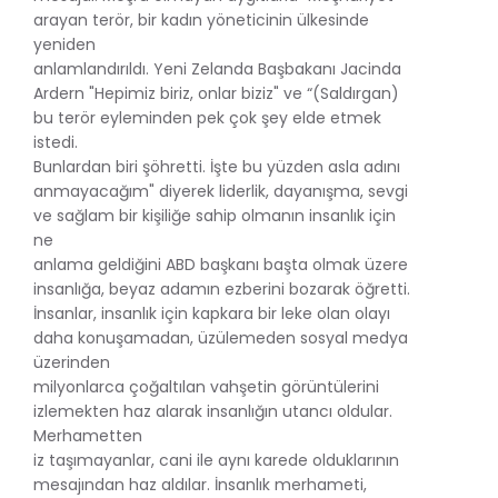
arayan terör, bir kadın yöneticinin ülkesinde
yeniden
anlamlandırıldı. Yeni Zelanda Başbakanı Jacinda
Ardern "Hepimiz biriz, onlar biziz" ve “(Saldırgan)
bu terör eyleminden pek çok şey elde etmek
istedi.
Bunlardan biri şöhretti. İşte bu yüzden asla adını
anmayacağım" diyerek liderlik, dayanışma, sevgi
ve sağlam bir kişiliğe sahip olmanın insanlık için
ne
anlama geldiğini ABD başkanı başta olmak üzere
insanlığa, beyaz adamın ezberini bozarak öğretti.
İnsanlar, insanlık için kapkara bir leke olan olayı
daha konuşamadan, üzülemeden sosyal medya
üzerinden
milyonlarca çoğaltılan vahşetin görüntülerini
izlemekten haz alarak insanlığın utancı oldular.
Merhametten
iz taşımayanlar, cani ile aynı karede olduklarının
mesajından haz aldılar. İnsanlık merhameti,